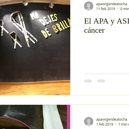
apavirgendeatocha
11 feb 2019
0 min
El APA y ASI
cáncer
apavirgendeatocha
1 feb 2019
1 min 