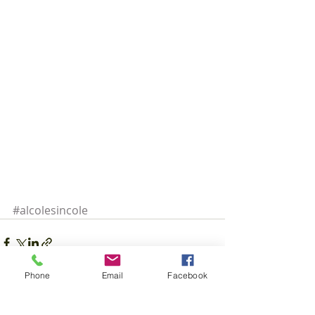
#alcolesincole
Phone
Email
Facebook